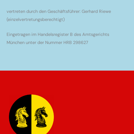
vertreten durch den Geschäftsführer: Gerhard Riewe
(einzelvertretungsberechtigt)
Eingetragen im Handelsregister B des Amtsgerichts
München unter der Nummer HRB 298627